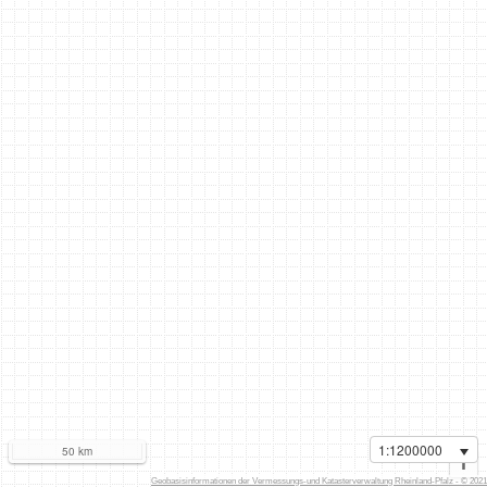
1:1200000
50 km
i
Geobasisinformationen der Vermessungs-und Katasterverwaltung Rheinland-Pfalz - © 2021