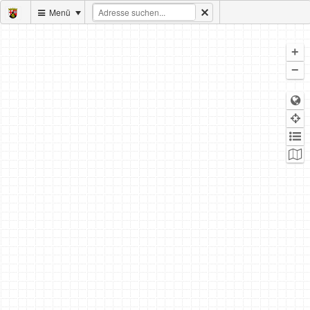
Menü
+
−