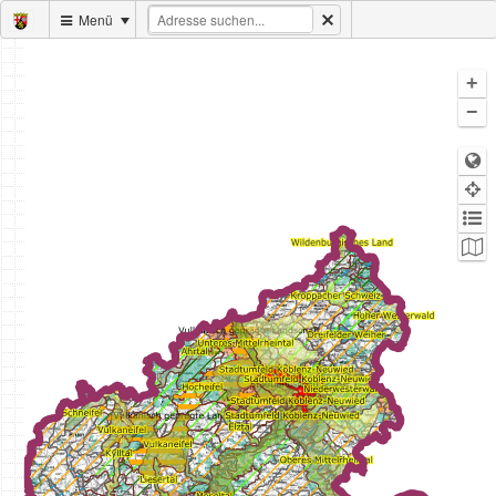
Menü
+
−