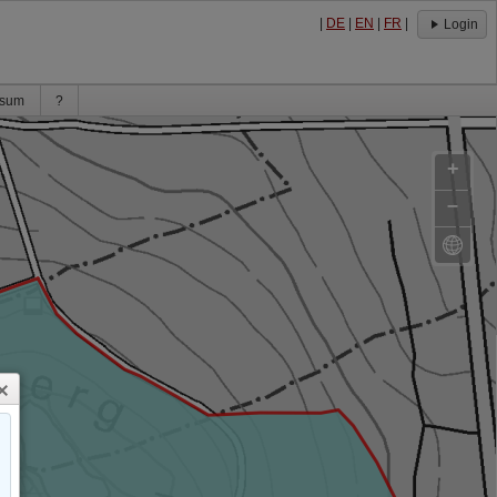
|
DE
|
EN
|
FR
|
Login
ssum
?
+
–