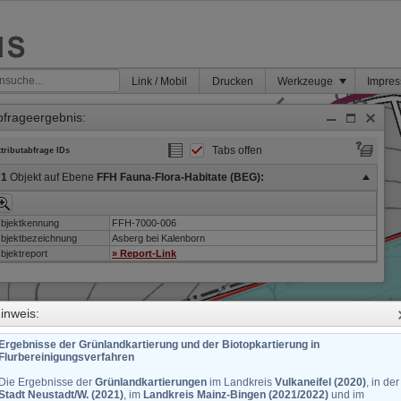
Link / Mobil
Drucken
Werkzeuge
Impre
bfrageergebnis:
Tabs offen
ttributabfrage IDs
1
Objekt auf Ebene
FFH Fauna-Flora-Habitate (BEG):
bjektkennung
FFH-7000-006
bjektbezeichnung
Asberg bei Kalenborn
bjektreport
» Report-Link
inweis:
Ergebnisse der Grünlandkartierung und der Biotopkartierung in
Flurbereinigungsverfahren
Die Ergebnisse der
Grünlandkartierungen
im Landkreis
Vulkaneifel (2020)
, in der
Stadt Neustadt/W. (2021)
, im
Landkreis Mainz-Bingen (2021/2022)
und im