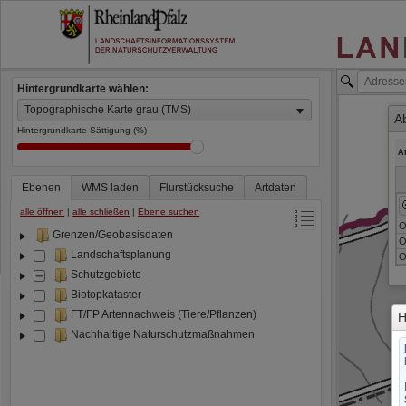
Hintergrundkarte wählen:
Topographische Karte grau (TMS)
A
Hintergrundkarte Sättigung (%)
A
Ebenen
WMS laden
Flurstücksuche
Artdaten
alle öffnen
|
alle schließen
|
Ebene suchen
O
Grenzen/Geobasisdaten
O
Landschaftsplanung
O
Schutzgebiete
Biotopkataster
FT/FP Artennachweis (Tiere/Pflanzen)
H
Nachhaltige Naturschutzmaßnahmen