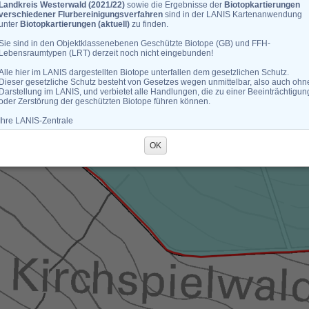
Landkreis Westerwald (2021/22)
sowie die Ergebnisse der
Biotopkartierungen
verschiedener Flurbereinigungsverfahren
sind in der LANIS Kartenanwendung
unter
Biotopkartierungen (aktuell)
zu finden.
Sie sind in den Objektklassenebenen Geschützte Biotope (GB) und FFH-
Lebensraumtypen (LRT) derzeit noch nicht eingebunden!
Alle hier im LANIS dargestellten Biotope unterfallen dem gesetzlichen Schutz.
Dieser gesetzliche Schutz besteht von Gesetzes wegen unmittelbar, also auch ohn
Darstellung im LANIS, und verbietet alle Handlungen, die zu einer Beeinträchtigun
oder Zerstörung der geschützten Biotope führen können.
Ihre LANIS-Zentrale
OK