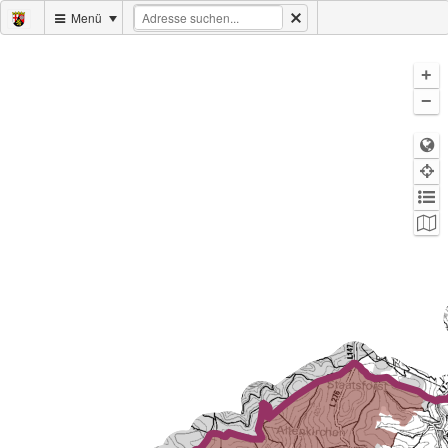
Menü
+
−